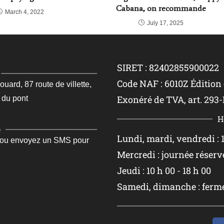
Cabana, on recommande
March 4, 2022
July 17, 2025
SIRET : 82402855900022
Code NAF : 6010Z Édition
rd, 87 route de villette,
Exonéré de TVA, art. 293-
 du pont
H
e
Lundi, mardi, vendredi : 1
 ou envoyez un SMS pour
Mercredi : journée réserv
Jeudi : 10 h 00 - 18 h 00
Samedi, dimanche : ferm