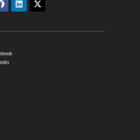
ebook
edin