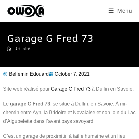
Menu
Garage G Fred 73
|
Actualité
Bellemin Edouard
October 7, 2021
Site web réalisé pour
Garage G Fred 73
à Dullin en Savoie.
Le
garage G Fred 73
, se situe à Dullin, en Savoie. À mi-
chemin entre Ayn, la Bridoire et Novalaise et non loin du Lac
d’Aigubelette dans l’avant pays savoyard.
C’est un garage de proximité, à taille humaine et un lieu