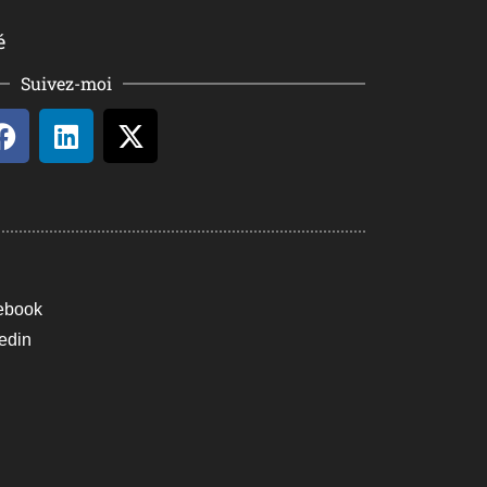
é
Suivez-moi
ebook
edin