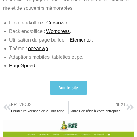
rire et de souvenirs mémorables.
Front end/office :
Oceanwp
.
Back end/office :
Worpdress
.
Utilisation du page builder :
Elementor
.
Thème :
oceanwp
.
Adaptions mobiles, tablettes et pc.
PageSpeed
Voir le site
PREVIOUS
NEXT
Fermeture vacance de la Toussaint
Donnez de l’élan à votre entreprise avec OWOXA Esport !