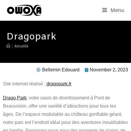
Menu
Dragopark
|
Actualité
Bellemin Edouard
November 2, 2023
Site internet réalisé :
dragopark.fr
Drago Park
, votre oasis de divertissement à Pont de
Beauvoisin, offre une variété d’attractions pour tous les
âges. De l’espace modulable au château gonflable géant,
notre parc est l’endroit idéal pour des aventures inoubliables
en famille. Rejoignez-nous pour des moments de plaisir, de