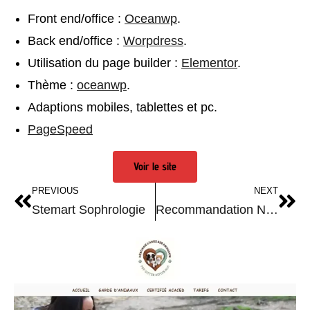
Front end/office :
Oceanwp
.
Back end/office :
Worpdress
.
Utilisation du page builder :
Elementor
.
Thème :
oceanwp
.
Adaptions mobiles, tablettes et pc.
PageSpeed
Voir le site
PREVIOUS
NEXT
Stemart Sophrologie
Recommandation Navettes artisanales près d’Aix-en-Provence